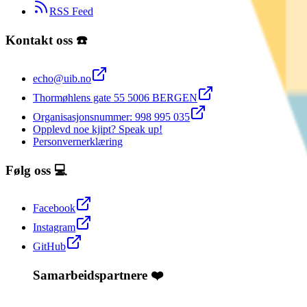
RSS Feed
Kontakt oss ☎️
echo@uib.no
Thormøhlens gate 55 5006 BERGEN
Organisasjonsnummer: 998 995 035
Opplevd noe kjipt? Speak up!
Personvernerklæring
Følg oss 💻
Facebook
Instagram
GitHub
Samarbeidspartnere ❤️