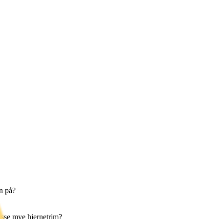
en på?
passe mye hjernetrim?