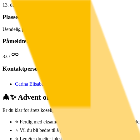
13. desember kl. 06:00
Plasser:
Uendelig
plasser for
1
-
5+.
trinn
Påmeldte:
33
/
Kontaktpersoner:
Carina Elisabeth Seidel
🎄✨ Advent of Code med Gnist! ✨🎄
Er du klar for årets koseligste kodekalender?
⭐️ Ferdig med eksamen og litt usikker på hva du skal bruke tid
⭐️ Vil du bli bedre til å programmere?
⭐️ Lengter du etter julestemning, nisser, ASCII-art og akkurat 