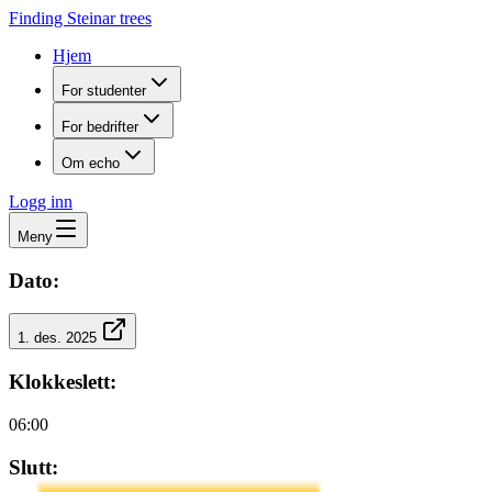
Finding Steinar trees
Hjem
For studenter
For bedrifter
Om echo
Logg inn
Meny
Dato:
1. des. 2025
Klokkeslett:
06:00
Slutt: