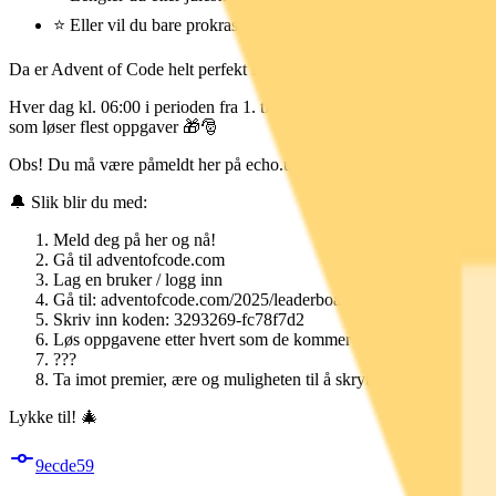
⭐️ Eller vil du bare prokrastinere eksamenslesing på en sosialt 
Da er Advent of Code helt perfekt for deg!
Hver dag kl. 06:00 i perioden fra 1. til 12. desember slippes to split
som løser flest oppgaver 🎁🎅
Obs! Du må være påmeldt her på echo.uib.no for å være med i konkurra
🔔 Slik blir du med:
Meld deg på her og nå!
Gå til adventofcode.com
Lag en bruker / logg inn
Gå til: adventofcode.com/2025/leaderboard/private
Skriv inn koden: 3293269-fc78f7d2
Løs oppgavene etter hvert som de kommer
???
Ta imot premier, ære og muligheten til å skryte resten av året!
Lykke til! 🎄
9ecde59