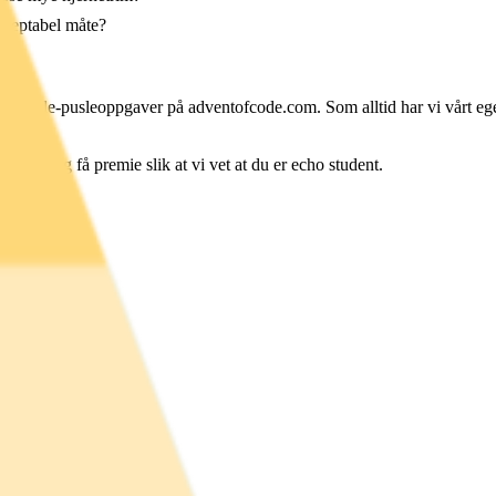
akseptabel måte?
ter nye jule-pusleoppgaver på adventofcode.com. Som alltid har vi vårt e
nsen og få premie slik at vi vet at du er echo student.