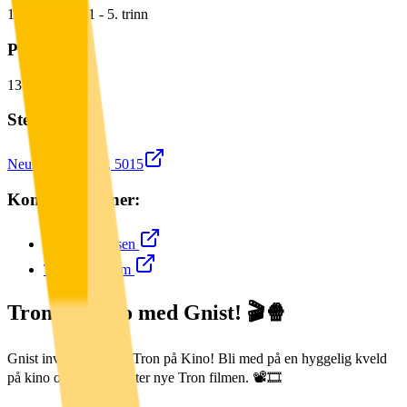
18
plasser for
1
-
5.
trinn
Påmeldte:
13
/
18
Sted:
Neumanns gate 3, 5015
Kontaktpersoner:
Niklas Faraasen
Tony Bao Lam
Tron på Kino med Gnist! 🎬🍿
Gnist inviterer til å se Tron på Kino! Bli med på en hyggelig kveld
på kino og se den splitter nye Tron filmen. 📽️🎞️