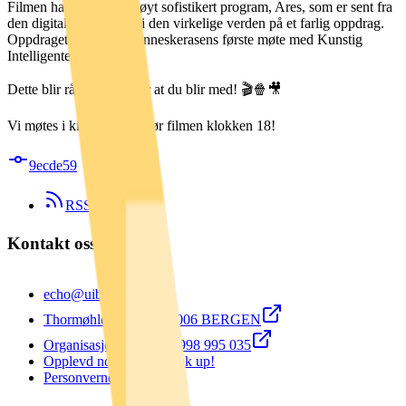
Filmen handler om et høyt sofistikert program, Ares, som er sent fra
den digitale verden inn i den virkelige verden på et farlig oppdrag.
Oppdraget markerer menneskerasens første møte med Kunstig
Intelligente vesener.
Dette blir råbra, og håper at du blir med! 🎬🍿🎥
Vi møtes i kino-kiosken før filmen klokken 18!
9ecde59
RSS Feed
Kontakt oss ☎️
echo@uib.no
Thormøhlens gate 55 5006 BERGEN
Organisasjonsnummer: 998 995 035
Opplevd noe kjipt? Speak up!
Personvernerklæring