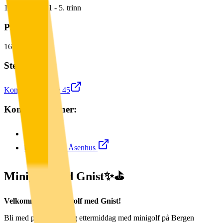
18
plasser for
1
-
5.
trinn
Påmeldte:
16
/
18
Sted:
Kong Oscars gate 45
Kontaktpersoner:
Mille
Emre Fjørtoft Åsenhus
Minigolf med Gnist✨⛳️
Velkommen til minigolf med Gnist!
Bli med på en hyggelig ettermiddag med minigolf på Bergen