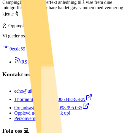
Camping! Dette er en perfekt anledning til å vise frem dine
minigolfferdigheter eller bare ha det gøy sammen med venner og
kjente 🏌️
⏰ Oppmøte: 16:50
Vi gleder oss til å se deg!
9ecde59
RSS Feed
Kontakt oss ☎️
echo@uib.no
Thormøhlens gate 55 5006 BERGEN
Organisasjonsnummer: 998 995 035
Opplevd noe kjipt? Speak up!
Personvernerklæring
Følg oss 💻