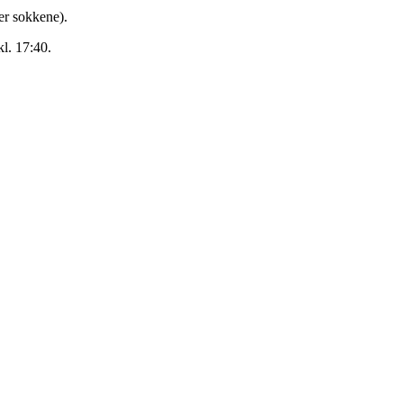
der sokkene).
l. 17:40.