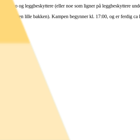
 til innesko og leggbeskyttere (eller noe som ligner på leggbeskyttere un
et (opp den lille bakken). Kampen begynner kl. 17:00, og er ferdig ca k