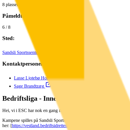
8
plasser for
1
-
5.
trinn
Påmeldte:
6
/
8
Sted:
Sandsli Sportssenter, Sandslihaugen 10
Kontaktpersoner:
Lasse Ljotebø Holt
Sage Brandtzæg
Bedriftsliga - Innefotball med ESC
Hei, vi i ESC har nok en gang meldt på et lag (Databrus FC) i bedrif
Kampene spilles på Sandsli Sportssenter - Adr: Sandslihaugen 10, og e
her: [
https://vestland.bedriftsidretten.no/next/p/34216/fotball
]