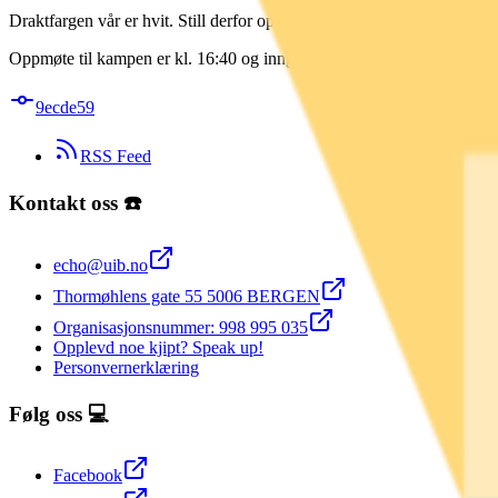
Draktfargen vår er hvit. Still derfor opp med en hvit overdel i tillegg
Oppmøte til kampen er kl. 16:40 og inngangen er på østreside av bygg
9ecde59
RSS Feed
Kontakt oss ☎️
echo@uib.no
Thormøhlens gate 55 5006 BERGEN
Organisasjonsnummer: 998 995 035
Opplevd noe kjipt? Speak up!
Personvernerklæring
Følg oss 💻
Facebook