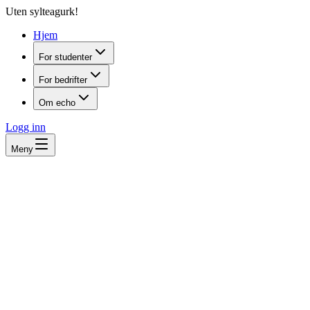
Uten sylteagurk!
Hjem
For studenter
For bedrifter
Om echo
Logg inn
Meny