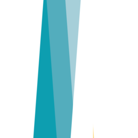
Bachelor
Bioinformatikk
Bachelor
Informatikk
Master
Programvareutvikling
Master
Data Science