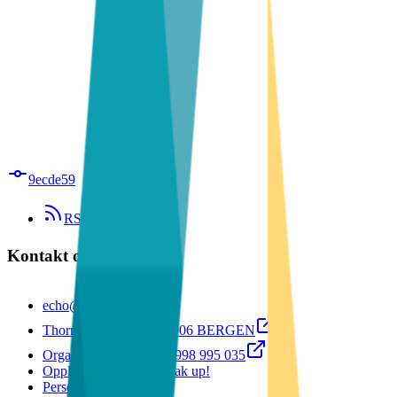
Master
Informatikk
Årsstudium
9ecde59
RSS Feed
Kontakt oss ☎️
echo@uib.no
Thormøhlens gate 55 5006 BERGEN
Organisasjonsnummer: 998 995 035
Opplevd noe kjipt? Speak up!
Personvernerklæring