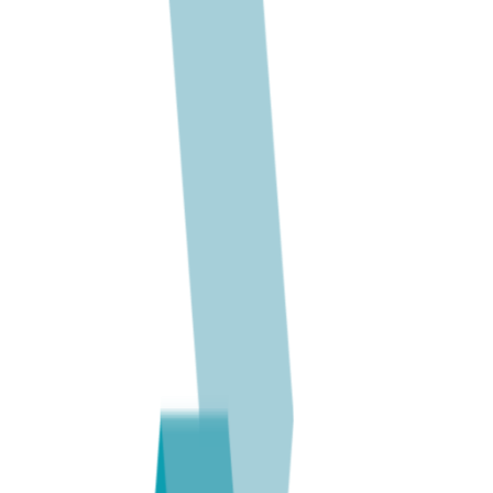
DNB
tir. 22.09
Bouvet
tor. 24.09
Datateknologi
Bachelor
Datasikkerhet
Bachelor
Informatikk-matematikk-økonomi