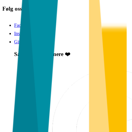
Følg oss 💻
Facebook
Instagram
GitHub
Samarbeidspartnere ❤️