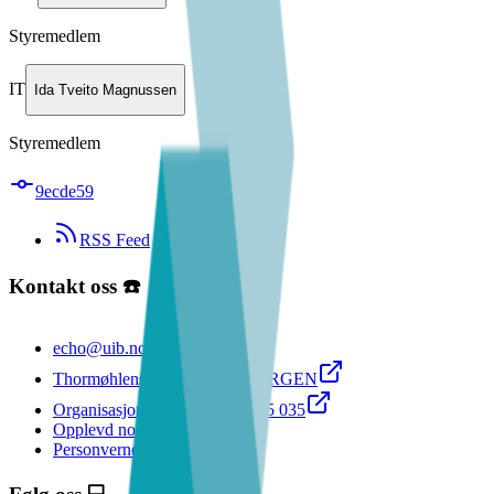
Styremedlem
IT
Ida Tveito Magnussen
Styremedlem
9ecde59
RSS Feed
Kontakt oss ☎️
echo@uib.no
Thormøhlens gate 55 5006 BERGEN
Organisasjonsnummer: 998 995 035
Opplevd noe kjipt? Speak up!
Personvernerklæring