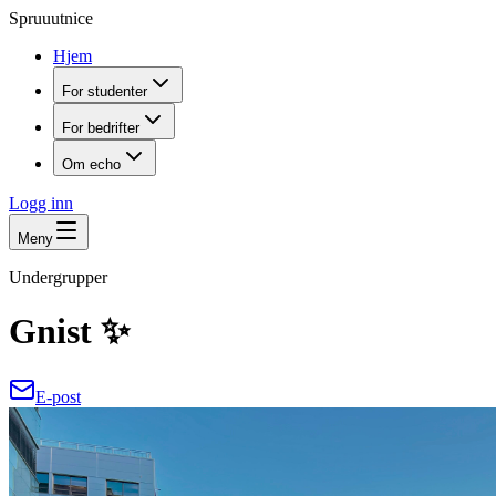
Spruuutnice
Hjem
For studenter
For bedrifter
Om echo
Logg inn
Meny
Undergrupper
Gnist ✨
E-post