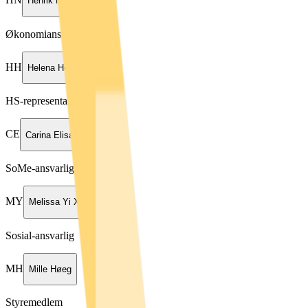
Henrik Nilsen-Lømo
Økonomiansvarlig
HH
Helena Hove Bratland
HS-representant
CE
Carina Elisabeth Seidel
SoMe-ansvarlig
MY
Melissa Yi Xie
Sosial-ansvarlig
MH
Mille Høeg
Styremedlem