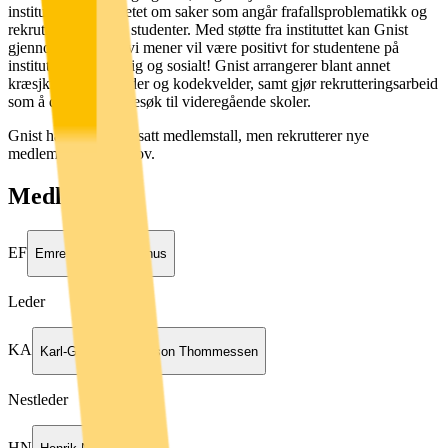
instituttet og fakultetet om saker som angår frafallsproblematikk og
rekruttering av nye studenter. Med støtte fra instituttet kan Gnist
gjennomføre tiltak vi mener vil være positivt for studentene på
instituttet, både faglig og sosialt! Gnist arrangerer blant annet
kræsjkurs, filmkvelder og kodekvelder, samt gjør rekrutteringsarbeid
som å dra på skolebesøk til videregående skoler.
Gnist har ikke et fastsatt medlemstall, men rekrutterer nye
medlemmer ved behov.
Medlemmer
EF
Emre Fjørtoft Åsenhus
Leder
KA
Karl-Gustav Andersson Thommessen
Nestleder
HN