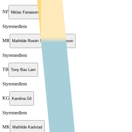
NF
Niklas Faraasen
Styremedlem
MR
Mathilde Rosén Sverdrup-Thygeson
Styremedlem
TB
Tony Bao Lam
Styremedlem
KG
Karolina Gil
Styremedlem
MK
Mathilde Karlstad