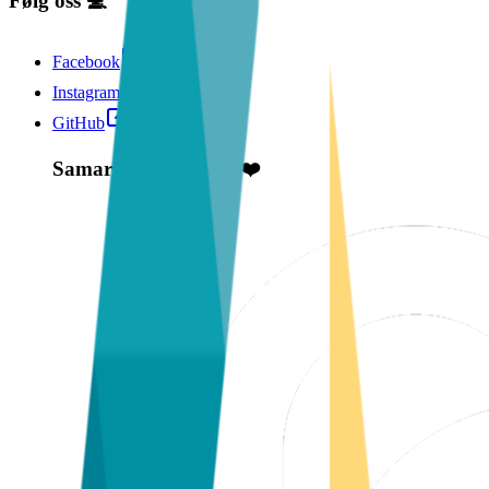
Følg oss 💻
Facebook
Instagram
GitHub
Samarbeidspartnere ❤️