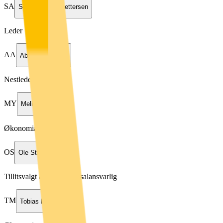
SA
Steffen Andre Pettersen
Leder
AA
Abdishakur Abdi
Nestleder
MY
Melissa Yi Xie
Økonomiansvarlig
OS
Ole Straumland
Tillitsvalgt & Masterlesesalansvarlig
TM
Tobias Munch