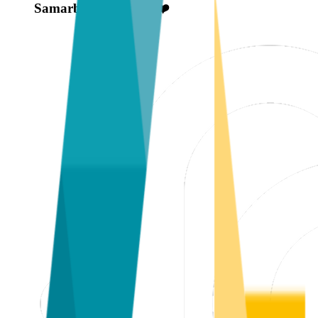
Samarbeidspartnere ❤️