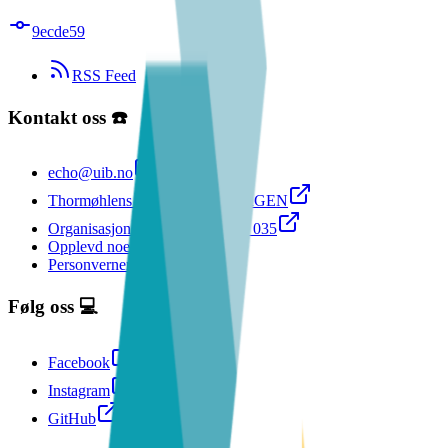
9ecde59
RSS Feed
Kontakt oss ☎️
echo@uib.no
Thormøhlens gate 55 5006 BERGEN
Organisasjonsnummer: 998 995 035
Opplevd noe kjipt? Speak up!
Personvernerklæring
Følg oss 💻
Facebook
Instagram
GitHub