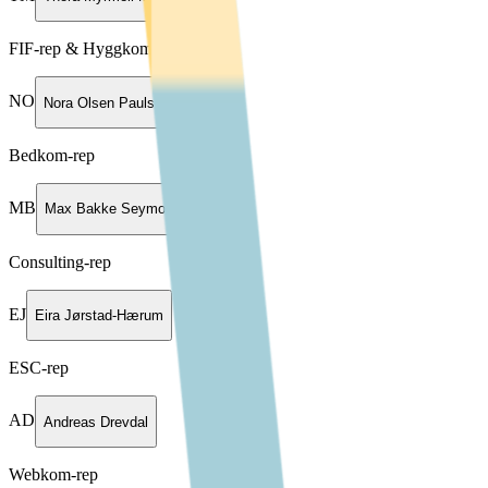
FIF-rep & Hyggkom-rep
NO
Nora Olsen Paulshus
Bedkom-rep
MB
Max Bakke Seymor
Consulting-rep
EJ
Eira Jørstad-Hærum
ESC-rep
AD
Andreas Drevdal
Webkom-rep