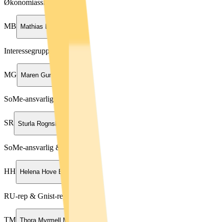
Økonomiassistent
MB
Mathias Bruflot
Interessegruppeansvarlig
MG
Maren Gundhus
SoMe-ansvarlig & RU-rep
SR
Sturla Rognskog Mella
SoMe-ansvarlig & Tilde-rep
HH
Helena Hove Bratland
RU-rep & Gnist-rep
TM
Thora Myrmell Moen