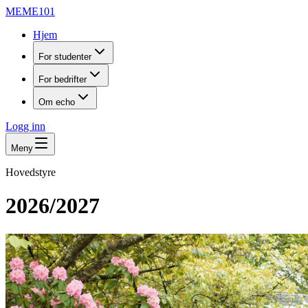
MEME101
Hjem
For studenter
For bedrifter
Om echo
Logg inn
Meny
Hovedstyre
2026/2027