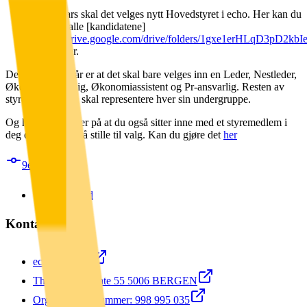
og 7. mars skal det velges nytt Hovedstyret i echo. Her kan du
lese om alle [kandidatene]
(
https://drive.google.com/drive/folders/1gxe1erHLqD3pD2
som stiller.
Det som er nytt år er at det skal bare velges inn en Leder, Nestleder,
Økonomiansvarlig, Økonomiassistent og Pr-ansvarlig. Resten av
styremedlemmen skal representere hver sin undergruppe.
Og hvis du kjenner på at du også sitter inne med et styremedlem i
deg og har lyst til å stille til valg. Kan du gjøre det
her
9ecde59
RSS Feed
Kontakt oss ☎️
echo@uib.no
Thormøhlens gate 55 5006 BERGEN
Organisasjonsnummer: 998 995 035