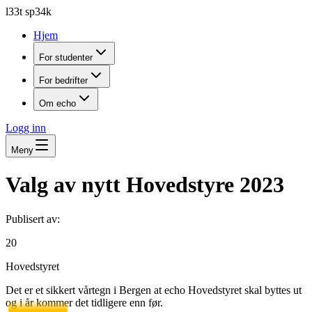
l33t sp34k
Hjem
For studenter
For bedrifter
Om echo
Logg inn
Meny
Valg av nytt Hovedstyre 2023
Publisert av:
20
Hovedstyret
Det er et sikkert vårtegn i Bergen at echo Hovedstyret skal byttes ut
og i år kommer det tidligere enn før.