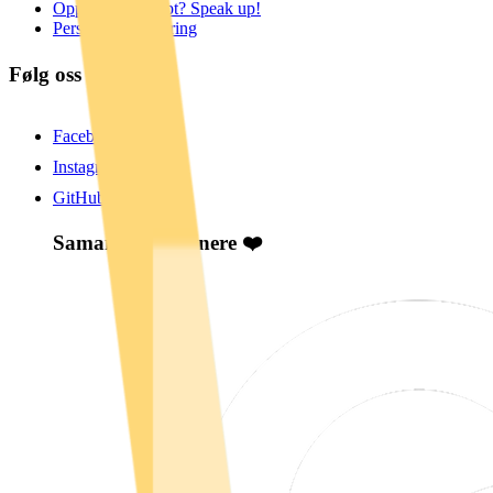
Opplevd noe kjipt? Speak up!
Personvernerklæring
Følg oss 💻
Facebook
Instagram
GitHub
Samarbeidspartnere ❤️