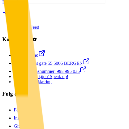
Last ned
9ecde59
RSS Feed
Kontakt oss ☎️
echo@uib.no
Thormøhlens gate 55 5006 BERGEN
Organisasjonsnummer: 998 995 035
Opplevd noe kjipt? Speak up!
Personvernerklæring
Følg oss 💻
Facebook
Instagram
GitHub