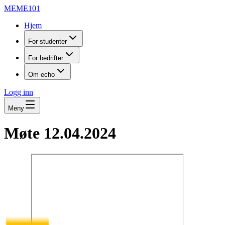
MEME101
Hjem
For studenter
For bedrifter
Om echo
Logg inn
Meny
Møte 12.04.2024