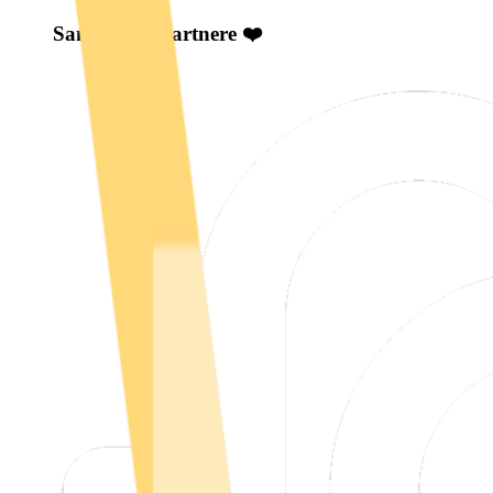
Samarbeidspartnere ❤️