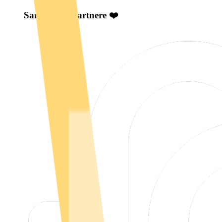
Samarbeidspartnere ❤️