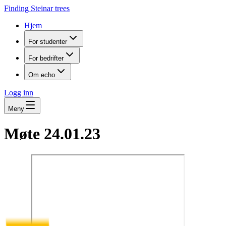
Finding Steinar trees
Hjem
For studenter
For bedrifter
Om echo
Logg inn
Meny
Møte 24.01.23