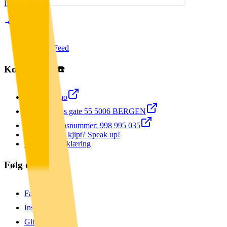
Last ned
9ecde59
RSS Feed
Kontakt oss ☎️
echo@uib.no
Thormøhlens gate 55 5006 BERGEN
Organisasjonsnummer: 998 995 035
Opplevd noe kjipt? Speak up!
Personvernerklæring
Følg oss 💻
Facebook
Instagram
GitHub