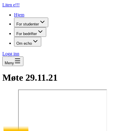
Liten e!!!
Hjem
For studenter
For bedrifter
Om echo
Logg inn
Meny
Møte 29.11.21