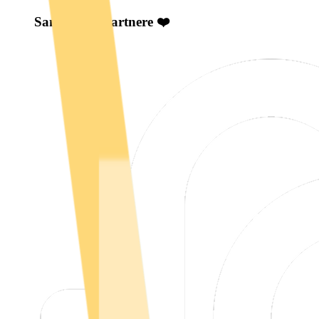
Samarbeidspartnere ❤️