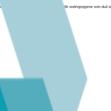
ormasjon. Her kan du se en oversikt over alle undergruppene som skal 