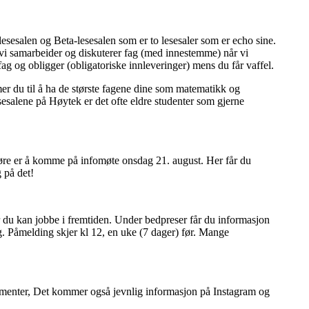
esesalen og Beta-lesesalen som er to lesesaler som er echo sine.
t vi samarbeider og diskuterer fag (med innestemme) når vi
 fag og obligger (obligatoriske innleveringer) mens du får vaffel.
r du til å ha de største fagene dine som matematikk og
esalene på Høytek er det ofte eldre studenter som gjerne
gjøre er å komme på infomøte onsdag 21. august. Her får du
 på det!
 du kan jobbe i fremtiden. Under bedpreser får du informasjon
g. Påmelding skjer kl 12, en uke (7 dager) før. Mange
ementer, Det kommer også jevnlig informasjon på Instagram og