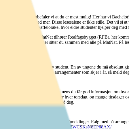
ter (Høytek). Her anbefaler vi at du er mest mulig! Her har vi Bachelorl
skap og toastjern med mer. Disse lesesalene er ikke stille. Det vil si a
. På torsdager har vi og vaffelorakel hvor eldre studenter hjelper deg med
ultet (MatNat) på UiB. MatNat tilhører Realfagsbygget (RFB), her komme
B til å studere og, men her sitter du sammen med alle på MatNat. På les
te seg av!
ge ting må lande for deg som ny student. En av tingene du må absolutt 
v i. Videre er det masse kule arrangementer som skjer i år, så meld deg
l oss for å spandere mat og drikke mens du får god informasjon om hvor
ber tilgjengelige. Bedpresene skjer hver torsdag, og mange tirsdager o
iden for påmelding så får du noen med deg.
 det arrangementer, nyhetsinnlegg og påmeldinger. Følg med på arrang
b)
https://www.facebook.com/share/x95WCSKsN8EP68AX/