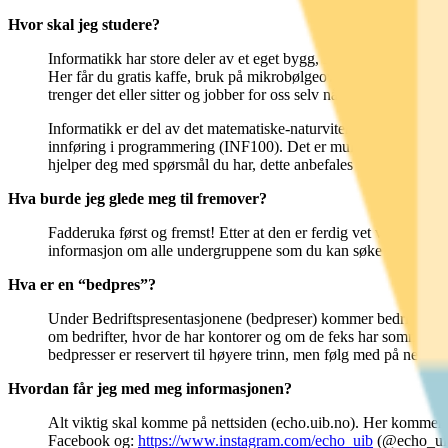
Hvor skal jeg studere?
Informatikk har store deler av et eget bygg, Høyteknologisk sen
Her får du gratis kaffe, bruk på mikrobølgeovn, vannkoker, kjøle
trenger det eller sitter og jobber for oss selv når vi trenger det
Informatikk er del av det matematiske-naturvitenskapelige fak
innføring i programmering (INF100). Det er mulig å sitte på RF
hjelper deg med spørsmål du har, dette anbefales veldig å benyt
Hva burde jeg glede meg til fremover?
Fadderuka først og fremst! Etter at den er ferdig vet vi at man
informasjon om alle undergruppene som du kan søke frivillig ver
Hva er en “bedpres”?
Under Bedriftspresentasjonene (bedpreser) kommer bedrifter ti
om bedrifter, hvor de har kontorer og om de feks har sommerjob
bedpresser er reservert til høyere trinn, men følg med på netts
Hvordan får jeg med meg informasjonen?
Alt viktig skal komme på nettsiden (echo.uib.no). Her kommer
Facebook og:
https://www.instagram.com/echo_uib
(@echo_ui