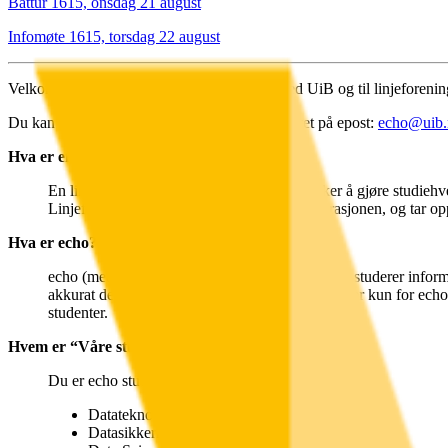
Båttur 1615, onsdag 21 august
Infomøte 1615, torsdag 22 august
Velkommen som ny student til informatikk ved UiB og til linjeforening
Du kan alltids komme i kontakt med hovedstyret på epost:
echo@uib.
Hva er en linjeforening?
En linjeforening er studentene selv som ønsker å gjøre studiehve
Linjeforeningen har også møte med administrasjonen, og tar opp
Hva er echo?
echo (med liten e) er linjeforeningen din hvis du studerer inf
akkurat deg. På dagtid har vi flere lesesaler som er kun for echo
studenter.
Hvem er “Våre studenter” i echo?
Du er echo student hvis du studerer en av følgende:
Datateknologi
Datasikkerhet