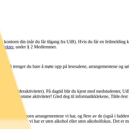
B kontoen din (når du får tilgang fra UiB). Hvis du får en feilmelding k
edtekter
, under § 2 Medlemmer.
cho! Nå trenger du bare å møte opp på lesesalene, arrangementene og sø
ldstid (fadderaktiviteter). På dagtid blir du kjent med medstudenter, U
ed på morsomme aktiviteter! Gled deg til informatikklekene, Tilde-fest 
 å være med på noen arrangementene vi har, og flere av de (også i fadder
ste arrangementer vi har er uten alkohol eller uten alkoholfokus. Det er 