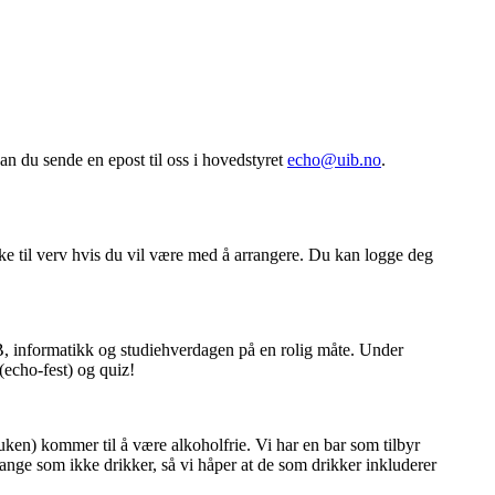
an du sende en epost til oss i hovedstyret
echo@uib.no
.
ke til verv hvis du vil være med å arrangere. Du kan logge deg
iB, informatikk og studiehverdagen på en rolig måte. Under
(echo-fest) og quiz!
uken) kommer til å være alkoholfrie. Vi har en bar som tilbyr
mange som ikke drikker, så vi håper at de som drikker inkluderer