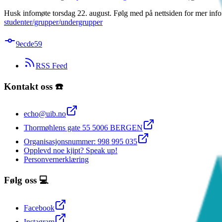
Husk infomøte torsdag 22. august. Følg med på nettsiden for mer inf
studenter/grupper/undergrupper
9ecde59
RSS Feed
Kontakt oss ☎️
echo@uib.no
Thormøhlens gate 55 5006 BERGEN
Organisasjonsnummer: 998 995 035
Opplevd noe kjipt? Speak up!
Personvernerklæring
Følg oss 💻
Facebook
Instagram