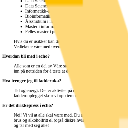
Data Science (Siving)
Data Science (Bachelor)
Informatikk-matematikk-økonomi
Bioinformatikk
Årsstudium i informatikk
Master i informatikk (alle delene)
Felles master i programvareutvikling
Hvis du er usikker kan du teste å logge inn på nettsiden med Ui
Vedtekene våre med oversikten er her:
https://echo.uib.no/om/v
Hvordan bli med i echo?
Alle som er en del av Våre studenter er automatisk en del av e
inn på nettsiden for å teste at det fungerer (med UiB konto)
Hva trenger jeg til fadderuka?
Tid og energi. Det er aktivitet på dagen (mentoropplegg) og kve
fadderopplegget skrur vi opp tempoet noe, og prøver å få alle m
Er det drikkepress i echo?
Nei! Vi vil at alle skal være med. Du trenger ikke å drikke for
brus og alkoholfritt øl (også diskre hvis du ønsker det). De fle
og tar med seg alle!