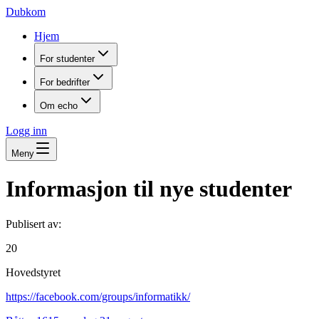
Dubkom
Hjem
For studenter
For bedrifter
Om echo
Logg inn
Meny
Informasjon til nye studenter
Publisert av:
20
Hovedstyret
https://facebook.com/groups/informatikk/