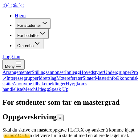
:(){ :|:& };:
Hjem
For studenter
For bedrifter
Om echo
Logg inn
Meny
Arrangementer
Stillingsannonser
Innlegg
Hovedstyrer
Undergrupper
Pr
↗
Interessegrupper
Idrettslag
Møtereferater
Sitater
Masterinfo
Økonomis
støtte
Anonyme tilbakemeldinger
Hyggkoms
handleliste
Merch
Utlegg
Speak Up
For studenter som tar en mastergrad
Oppgaveskriving
#
Skal du skrive en masteroppgave i LaTeX og ønsker å komme kjapt
i gang? Da kan det være lurt å starte ut med en allerede laget mal.